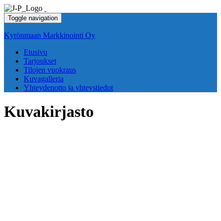
Toggle navigation
Kyrönmaan Markkinointi Oy
Etusivu
Tarjoukset
Tilojen vuokraus
Kuvagalleria
Yhteydenotto ja yhteystiedot
Kuvakirjasto