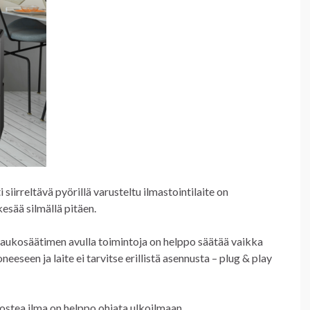
 siirreltävä pyörillä varusteltu ilmastointilaite on
esää silmällä pitäen.
kaukosäätimen avulla toimintoja on helppo säätää vaikka
eeseen ja laite ei tarvitse erillistä asennusta – plug & play
ostea ilma on helppo ohjata ulkoilmaan.