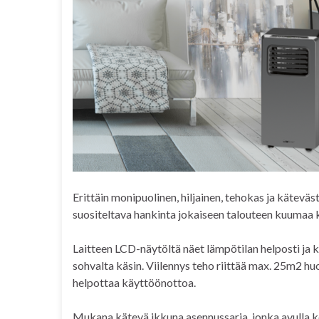
Erittäin monipuolinen, hiljainen, tehokas ja kätevästi
suositeltava hankinta jokaiseen talouteen kuumaa k
Laitteen LCD-näytöltä näet lämpötilan helposti ja 
sohvalta käsin. Viilennys teho riittää max. 25m2 huon
helpottaa käyttöönottoa.
Mukana kätevä ikkuna asennussarja, jonka avulla k