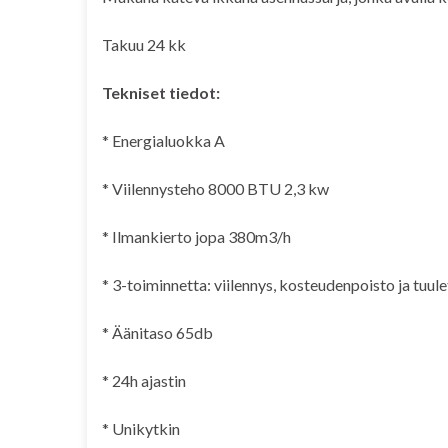
Takuu 24 kk
T
ekniset tiedot:
* Energialuokka A
* Viilennysteho 8000 BTU 2,3 kw
* Ilmankierto jopa 380m3/h
* 3-toiminnetta: viilennys, kosteudenpoisto ja tuul
* Äänitaso 65db
* 24h ajastin
* Unikytkin