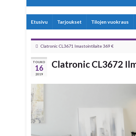
Etusivu
Tarjoukset
Tilojen vuokraus
Clatronic CL3671 Imastointilaite 369 €
Clatronic CL3672 Ilm
TOUKO
16
2019