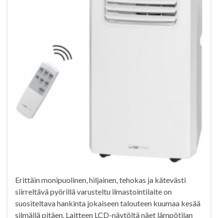
Erittäin monipuolinen, hiljainen, tehokas ja kätevästi
siirreltävä pyörillä varusteltu ilmastointilaite on
suositeltava hankinta jokaiseen talouteen kuumaa kesää
silmällä pitäen. Laitteen LCD-näytöltä näet lämpötilan