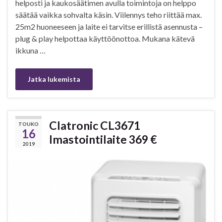
helposti ja kaukosäätimen avulla toimintoja on helppo
säätää vaikka sohvalta käsin. Viilennys teho riittää max.
25m2 huoneeseen ja laite ei tarvitse erillistä asennusta –
plug & play helpottaa käyttöönottoa. Mukana kätevä
ikkuna …
Jatka lukemista
Clatronic CL3671
TOUKO
16
Imastointilaite 369 €
2019