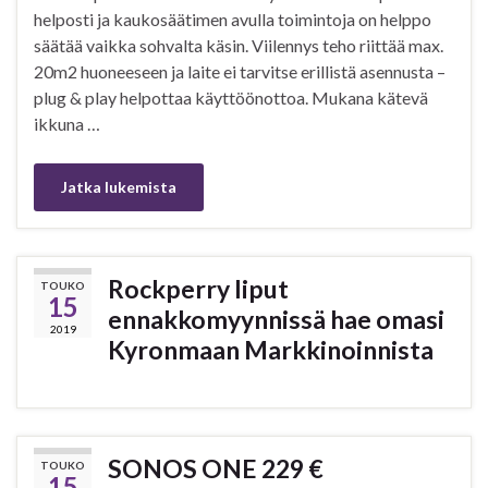
helposti ja kaukosäätimen avulla toimintoja on helppo
säätää vaikka sohvalta käsin. Viilennys teho riittää max.
20m2 huoneeseen ja laite ei tarvitse erillistä asennusta –
plug & play helpottaa käyttöönottoa. Mukana kätevä
ikkuna …
Jatka lukemista
Rockperry liput
TOUKO
15
ennakkomyynnissä hae omasi
2019
Kyronmaan Markkinoinnista
SONOS ONE 229 €
TOUKO
15